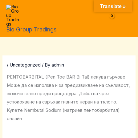
Skip
Translate »
to
$
0.00
content
Bio Group Tradings
/
Uncategorized
/ By
admin
PENTOBARBITAL (Pen Toe BAR Bi Tal) лекува гърчове.
Може да се използва и за предизвикване на сънливост,
включително преди процедура. Действа чрез
успокояване на свръхактивните нерви на тялото.
Купете Nembutal Sodium (натриев пентобарбитал)
онлайн