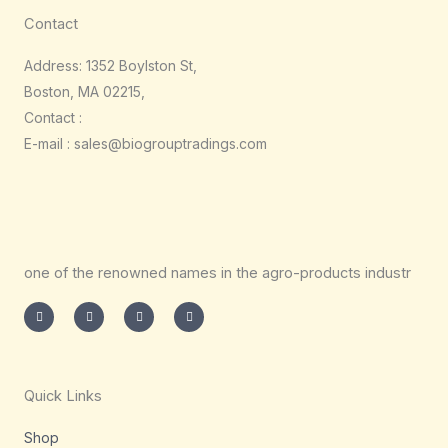
Contact
Address: 1352 Boylston St,
Boston, MA 02215,
Contact :
E-mail : sales@biogrouptradings.com
one of the renowned names in the agro-products industr
I
T
L
F
n
w
i
a
s
i
n
c
t
t
k
e
a
t
e
b
g
e
d
o
r
r
i
o
a
n
k
m
-
-
Quick Links
i
f
n
Shop