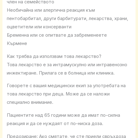
член на семейството
Необичайна или алергична реакция към
пентобарбитал, други барбитурати, лекарства, храни,
оцветители или консерванти
Бременна или се опитвате да забременеете
Кърмене
Как трябва да използвам това лекарство?
Това лекарство е за интрамускулно или интравенозно
инжектиране. Прилага се в болница или клиника.
Говорете с вашия медицински екип за употребата на
това лекарство при деца. Може да се наложи
специално внимание.
Пациентите над 65 години може да имат по-силна
реакция и да се нуждаят от по-ниска доза.
Предозиране: Ако смятате, че сте приели свръхдоза