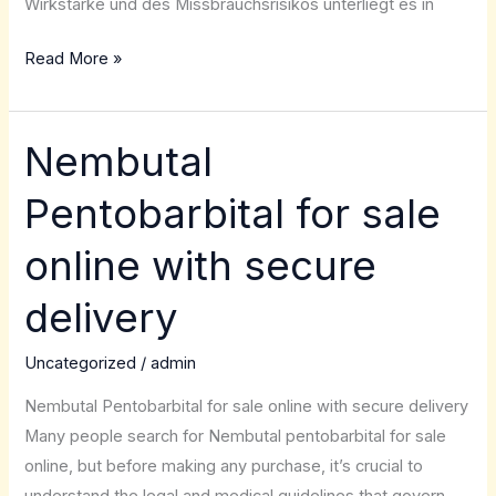
Wirkstärke und des Missbrauchsrisikos unterliegt es in
Read More »
Nembutal
Nembutal
Pentobarbital
Pentobarbital for sale
for
sale
online with secure
online
with
delivery
secure
delivery
Uncategorized
/
admin
Nembutal Pentobarbital for sale online with secure delivery
Many people search for Nembutal pentobarbital for sale
online, but before making any purchase, it’s crucial to
understand the legal and medical guidelines that govern