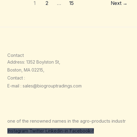
1
2
…
15
Next
→
Contact
Address: 1352 Boylston St,
Boston, MA 02215,
Contact :
E-mail : sales@biogrouptradings.com
one of the renowned names in the agro-products industr
Instagram
Twitter
Linkedin-in
Facebook-f