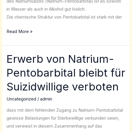
des Natriumsalzes (Natrium-Pentobarbital) ist es sowohl
in Wasser als auch in Alkohol gut löslich.
Die chemische Struktur von Pentobarbital ist stark mit der
Read More »
Erwerb von Natrium-
Erwerb
von
Pentobarbital bleibt für
Natrium-
Pentobarbital
Suizidwillige verboten
bleibt
für
Uncategorized
/
admin
Suizidwillige
dass mit dem fehlenden Zugang zu Natrium-Pentobarbital
verboten
gewisse Belastungen für Sterbewillige verbunden seien,
und verweist in diesem Zusammenhang auf das