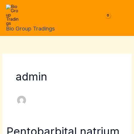
Skip
to
$
0.00
content
Bio Group Tradings
admin
Pentobarbital natrium
Pentobarbital