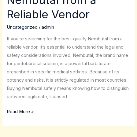
Nembutal from a
quality
Reliable Vendor
Nembutal
from
Uncategorized
/
admin
a
If you’re searching for the best-quality Nembutal from a
Reliable
reliable vendor, it’s essential to understand the legal and
Vendor
safety considerations involved. Nembutal, the brand name
for pentobarbital sodium, is a powerful barbiturate
prescribed in specific medical settings. Because of its
potency and risks, it is strictly regulated in most countries.
Buying Nembutal safely means knowing how to distinguish
between legitimate, licensed
Read More »