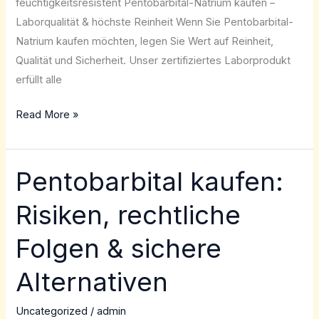
feuchtigkeitsresistent Pentobarbital-Natrium kaufen –
Laborqualität & höchste Reinheit Wenn Sie Pentobarbital-
Natrium kaufen möchten, legen Sie Wert auf Reinheit,
Qualität und Sicherheit. Unser zertifiziertes Laborprodukt
erfüllt alle
Read More »
Pentobarbital kaufen:
Pentobarbital
kaufen:
Risiken, rechtliche
Risiken,
rechtliche
Folgen & sichere
Folgen
&
Alternativen
sichere
Alternativen
Uncategorized
/
admin