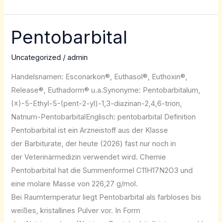
Pentobarbital
Pentobarbital
Uncategorized
/
admin
Handelsnamen: Esconarkon®, Euthasol®, Euthoxin®,
Release®, Euthadorm® u.a.Synonyme: Pentobarbitalum,
(±)-5-Ethyl-5-(pent-2-yl)-1,3-diazinan-2,4,6-trion,
Natrium-PentobarbitalEnglisch: pentobarbital Definition
Pentobarbital ist ein Arzneistoff aus der Klasse
der Barbiturate, der heute (2026) fast nur noch in
der Veterinärmedizin verwendet wird. Chemie
Pentobarbital hat die Summenformel C11H17N2O3 und
eine molare Masse von 226,27 g/mol.
Bei Raumtemperatur liegt Pentobarbital als farbloses bis
weißes, kristallines Pulver vor. In Form