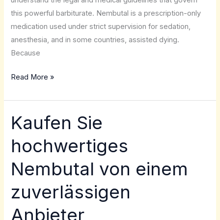
this powerful barbiturate. Nembutal is a prescription-only
medication used under strict supervision for sedation,
anesthesia, and in some countries, assisted dying.
Because
Read More »
Kaufen Sie
Kaufen
Sie
hochwertiges
hochwertiges
Nembutal
Nembutal von einem
von
einem
zuverlässigen
zuverlässigen
Anbieter
Anbieter