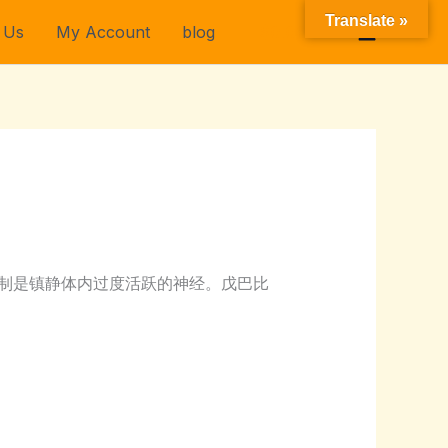
Translate »
 Us
My Account
blog
$
0.00
机制是镇静体内过度活跃的神经。戊巴比