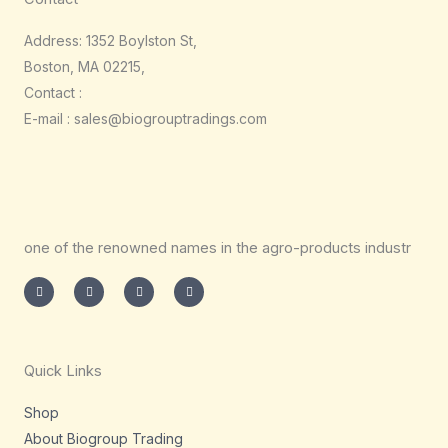
Address: 1352 Boylston St,
Boston, MA 02215,
Contact :
E-mail : sales@biogrouptradings.com
one of the renowned names in the agro-products industr
I
T
L
F
n
w
i
a
s
i
n
c
t
t
k
e
a
t
e
b
g
e
d
o
r
r
i
o
a
n
k
m
-
-
Quick Links
i
f
n
Shop
About Biogroup Trading