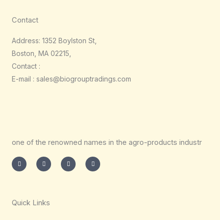
Contact
Address: 1352 Boylston St,
Boston, MA 02215,
Contact :
E-mail : sales@biogrouptradings.com
one of the renowned names in the agro-products industr
I
T
L
F
n
w
i
a
s
i
n
c
t
t
k
e
a
t
e
b
g
e
d
o
r
r
i
o
a
n
k
m
-
-
Quick Links
i
f
n