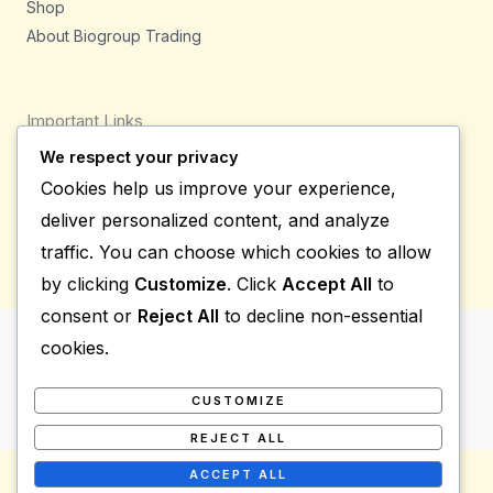
Shop
About Biogroup Trading
Important Links
We respect your privacy
Privacy Policy
Cookies help us improve your experience,
Shipping Details
deliver personalized content, and analyze
Terms & Conditions
traffic. You can choose which cookies to allow
by clicking
Customize
. Click
Accept All
to
consent or
Reject All
to decline non-essential
cookies.
Copyright © 2026 Bio Group Tradings
Powered by Bio Group Tradings
CUSTOMIZE
REJECT ALL
ACCEPT ALL