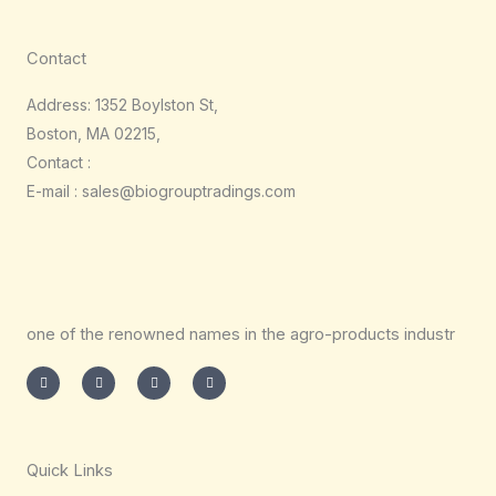
Contact
Address: 1352 Boylston St,
Boston, MA 02215,
Contact :
E-mail : sales@biogrouptradings.com
one of the renowned names in the agro-products industr
I
T
L
F
n
w
i
a
s
i
n
c
t
t
k
e
a
t
e
b
g
e
d
o
r
r
i
o
a
n
k
m
-
-
Quick Links
i
f
n