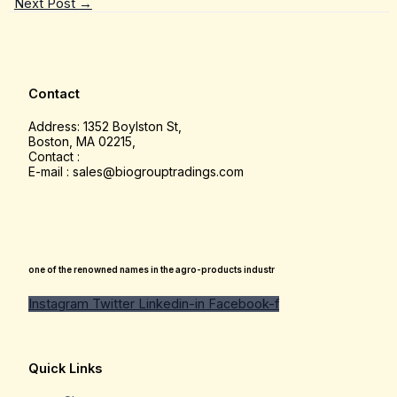
Next Post
→
Contact
Address: 1352 Boylston St,
Boston, MA 02215,
Contact :
E-mail : sales@biogrouptradings.com
one of the renowned names in the agro-products industr
Instagram
Twitter
Linkedin-in
Facebook-f
Quick Links