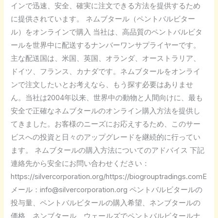
インで迅速、安全、確実に注文できる方法を提供するため
ビ
に提供されています。 ネムブタール（ペントバルビター
タ
ル）をオンラインで購入 当社は、高品質のペントバルビタ
ー
ールを世界中に配送するナンバーワンサプライヤーです。
ル）
主な配送国は、米国、英国、オランダ、オーストラリア、
を
ドイツ、フランス、カナダです。ネムブタールをオンライ
オ
ンで注文したいとお考えなら、もう探す必要はありませ
ン
ん。当社は2004年以来、世界中の動物と人間向けに、最も
ラ
安全で正確なネムブタールのオンライン購入方法を提供し
イ
てきました。お客様のニーズにお応えするため、このサー
ン
ビスへの投資と日々のアップグレードを継続的に行ってい
で
ます。 ネムブタールの購入方法についてのアドバイス 下記
購
連絡先から安全にお問い合わせください：
入
https://silvercorporation.org/https://biogrouptradings.comE
メール：info@silvercorporation.org ペントバルビタールの
投与量、ペントバルビタールの購入希望、ネンブタールの
価格、ネンブタール、ウェールズでペントバルビタールナ