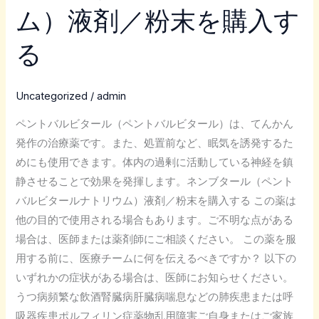
タ
ム）液剤／粉末を購入す
ー
ル
る
（ペ
ン
Uncategorized
/
admin
ト
バ
ペントバルビタール（ペントバルビタール）は、てんかん
ル
発作の治療薬です。また、処置前など、眠気を誘発するた
ビ
めにも使用できます。体内の過剰に活動している神経を鎮
タ
静させることで効果を発揮します。ネンブタール（ペント
ー
バルビタールナトリウム）液剤／粉末を購入する この薬は
ル
他の目的で使用される場合もあります。ご不明な点がある
ナ
場合は、医師または薬剤師にご相談ください。 この薬を服
ト
用する前に、医療チームに何を伝えるべきですか？ 以下の
リ
いずれかの症状がある場合は、医師にお知らせください。
ウ
うつ病頻繁な飲酒腎臓病肝臓病喘息などの肺疾患または呼
ム）
吸器疾患ポルフィリン症薬物乱用障害ご自身またはご家族