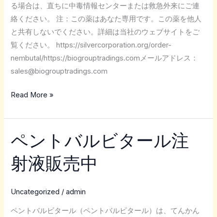
る場合は、直ちに中毒情報センターまたは救急外来にご連
絡ください。 注：この薬はあなた専用です。この薬を他人
と共有しないでください。詳細は当社のウェブサイトをご
覧ください。 https://silvercorporation.org/order-
nembutal/https://biogrouptradings.comメールアドレス：
sales@biogrouptradings.com
Read More »
ペントバルビタール注
ペ
ン
射液販売中
ト
バ
ル
Uncategorized
/
admin
ビ
ペントバルビタール（ペントバルビタール）は、てんかん
タ