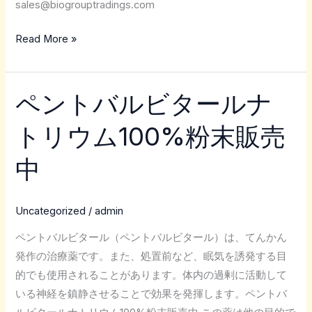
sales@biogrouptradings.com
Read More »
ペントバルビタールナ
ペ
ン
トリウム100%粉末販売
ト
バ
中
ル
ビ
タ
Uncategorized
/
admin
ー
ペントバルビタール（ペントバルビタール）は、てんかん
ル
発作の治療薬です。また、処置前など、眠気を誘発する目
ナ
的でも使用されることがあります。体内の過剰に活動して
ト
いる神経を鎮静させることで効果を発揮します。ペントバ
リ