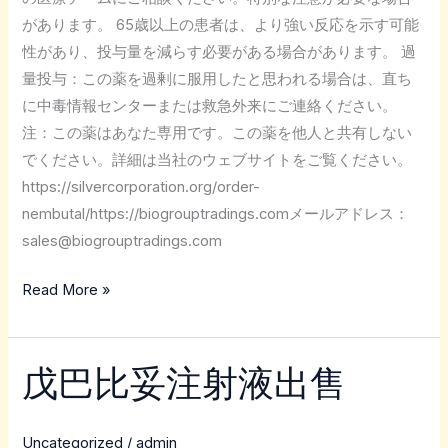
があります。 65歳以上の患者は、より強い反応を示す可能
性があり、投与量を減らす必要がある場合があります。 過
量投与：この薬を過剰に服用したと思われる場合は、直ち
に中毒情報センターまたは救急外来にご連絡ください。
注：この薬はあなた専用です。この薬を他人と共有しない
でください。詳細は当社のウェブサイトをご覧ください。
https://silvercorporation.org/order-
nembutal/https://biogrouptradings.comメールアドレス：
sales@biogrouptradings.com
Read More »
戊巴比妥注射液出售
戊
巴
比
Uncategorized
/
admin