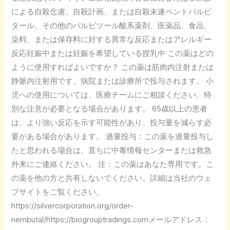
液
による自殺念慮、自殺計画、または自殺未遂ペントバルビ
剤
タール、その他のバルビツール酸系薬剤、医薬品、食品、
／
染料、または保存料に対する異常な反応またはアレルギー
粉
反応妊娠中または妊娠を希望している授乳中 この薬はどの
末
ように使用すればよいですか？ この薬は筋肉内注射または
を
静脈内注射用です。病院または診療所で投与されます。 小
購
児への使用については、医療チームにご相談ください。特
入
別な注意が必要となる場合があります。 65歳以上の患者
す
は、より強い反応を示す可能性があり、投与量を減らす必
る
要がある場合があります。 過量投与：この薬を過量投与し
たと思われる場合は、直ちに中毒情報センターまたは救急
外来にご連絡ください。 注：この薬はあなた専用です。こ
の薬を他の方と共有しないでください。詳細は当社のウェ
ブサイトをご覧ください。
https://silvercorporation.org/order-
nembutal/https://biogrouptradings.comメールアドレス：