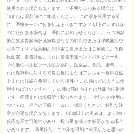
ルビタールナトリウム100%粉末販売中 この薬は他の目的で
ウ
使用される場合もあります。ご不明な点がある場合は、医
ム
師または薬剤師にご相談ください。 この薬を服用する前
100%
に、医療チームに何を伝えるべきですか？ 以下のいずれか
粉
の症状がある場合は、医師にお知らせください。 うつ病頻
末
繁な飲酒腎臓病肝臓病喘息などの肺疾患または呼吸器疾患
販
ポルフィリン症薬物乱用障害ご自身またはご家族による自
売
殺念慮、自殺計画、または自殺未遂ペントバルビタール、
中
その他のバルビツール酸系薬剤、医薬品、食品、染料、ま
たは保存料に対する異常な反応またはアレルギー反応妊娠
中または妊娠を希望している授乳中 この薬はどのように使
用すればよいですか？ この薬は筋肉内または静脈内注射用
です。病院または診療所で投与されます。 小児への使用に
ついては、担当の医療チームにご相談ください。特別な注
意が必要な場合があります。 65歳以上の患者は、より強い
反応を示す可能性があり、投与量を減らす必要がある場合
があります。 過量投与：この薬を過剰に服用したと思われ