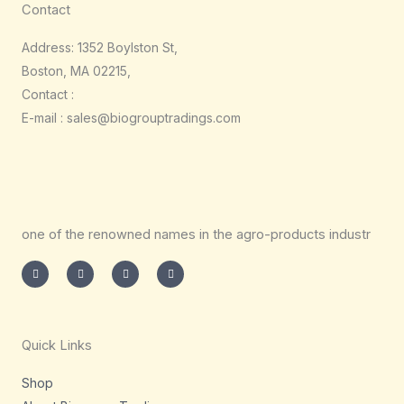
Contact
Address: 1352 Boylston St,
Boston, MA 02215,
Contact :
E-mail : sales@biogrouptradings.com
one of the renowned names in the agro-products industr
I
T
L
F
n
w
i
a
s
i
n
c
t
t
k
e
a
t
e
b
g
e
d
o
r
r
i
o
a
n
k
m
-
-
Quick Links
i
f
n
Shop