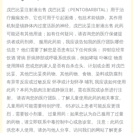
妥
注
戊巴比妥注射液出售 戊巴比妥（PENTOBARBITAL）用于治
射
疗癫痫发作。它也可用于引起困倦，包括术前镇静。其作用
液
机制是镇静体内过度活跃的神经。戊巴比妥注射液出售 此药
出
可能还有其他用途；如有任何疑问，请咨询您的医疗保健提
售
供者或药剂师。 服用此药前，我应该告知我的医疗团队哪些
信息？ 他们需要了解您是否患有以下任何疾病： 抑郁症经常
饮酒 肾病 肝病肺部或呼吸系统疾病，例如哮喘 卟啉症 物质
使用障碍 您或您的家人是否有自杀念头、计划或企图 对戊巴
比妥、其他巴比妥类药物、其他药物、食物、染料或防腐剂
有异常反应或过敏反应 怀孕或计划怀孕 哺乳 我应该如何使用
此药？本药为肌肉注射或静脉注射。需在医院或诊所进行注
射。 请咨询您的医疗团队，了解儿童使用此药的相关事宜。
儿童用药可能需要特别护理。 65岁以上患者可能反应更强
烈，需要较小剂量。 过量用药：如果您认为自己服用了过量
的药物，请立即联系中毒控制中心或急诊室。 注意：此药仅
供您本人使用。请勿与他人分享。访问我们的网站了解更多