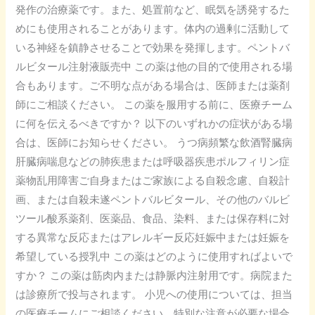
発作の治療薬です。また、処置前など、眠気を誘発するた
ー
めにも使用されることがあります。体内の過剰に活動して
ル
いる神経を鎮静させることで効果を発揮します。ペントバ
注
ルビタール注射液販売中 この薬は他の目的で使用される場
射
合もあります。ご不明な点がある場合は、医師または薬剤
液
師にご相談ください。 この薬を服用する前に、医療チーム
販
に何を伝えるべきですか？ 以下のいずれかの症状がある場
売
合は、医師にお知らせください。 うつ病頻繁な飲酒腎臓病
中
肝臓病喘息などの肺疾患または呼吸器疾患ポルフィリン症
薬物乱用障害ご自身またはご家族による自殺念慮、自殺計
画、または自殺未遂ペントバルビタール、その他のバルビ
ツール酸系薬剤、医薬品、食品、染料、または保存料に対
する異常な反応またはアレルギー反応妊娠中または妊娠を
希望している授乳中 この薬はどのように使用すればよいで
すか？ この薬は筋肉内または静脈内注射用です。病院また
は診療所で投与されます。 小児への使用については、担当
の医療チームにご相談ください。特別な注意が必要な場合