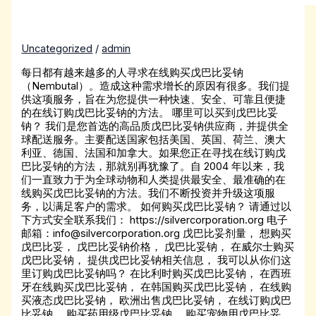
Uncategorized
/
admin
每日都有越来越多的人寻求在线购买戊巴比妥钠
（Nembutal）。造成这种需求增长的原因有很多。我们提
供这项服务，旨在为您提供一种快速、安全、可靠且便捷
的在线订购戊巴比妥钠的方法。 哪里可以买到戊巴比妥
钠？ 我们是您首选的高品质戊巴比妥钠供应商，并提供全
球配送服务。主要配送国家包括美国、英国、荷兰、澳大
利亚、德国、法国和加拿大。如果您正在寻找在线订购戊
巴比妥钠的方法，那就别再犹豫了。自 2004 年以来，我
们一直致力于为全球动物和人类提供最安全、最准确的在
线购买戊巴比妥钠的方法。我们不断投资并升级这项服
务，以满足客户的需求。 如何购买戊巴比妥钠？ 请通过以
下方式安全联系我们： https://silvercorporation.org 电子
邮箱：info@silvercorporation.org 戊巴比妥剂量， 想购买
戊巴比妥， 戊巴比妥钠价格， 戊巴比妥钠， 在威尔士购买
戊巴比妥钠， 提供戊巴比妥钠相关信息， 我可以从你们这
里订购戊巴比妥钠吗？ 在比利时购买戊巴比妥钠， 在西班
牙在线购买戊巴比妥钠， 在韩国购买戊巴比妥钠， 在线购
买液态戊巴比妥钠， 欧洲出售戊巴比妥钠， 在线订购戊巴
比妥钠， 购买药用级戊巴比妥钠， 购买宠物用戊巴比妥