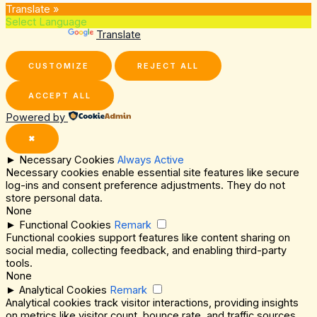
Translate »
Powered by
Translate
CUSTOMIZE
REJECT ALL
ACCEPT ALL
Powered by
✖
►
Necessary Cookies
Always Active
Necessary cookies enable essential site features like secure
log-ins and consent preference adjustments. They do not
store personal data.
None
►
Functional Cookies
Remark
Functional cookies support features like content sharing on
social media, collecting feedback, and enabling third-party
tools.
None
►
Analytical Cookies
Remark
Analytical cookies track visitor interactions, providing insights
on metrics like visitor count, bounce rate, and traffic sources.