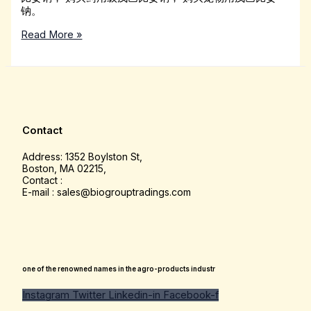
钠。
Read More »
Contact
Address: 1352 Boylston St,
Boston, MA 02215,
Contact :
E-mail : sales@biogrouptradings.com
one of the renowned names in the agro-products industr
Instagram
Twitter
Linkedin-in
Facebook-f