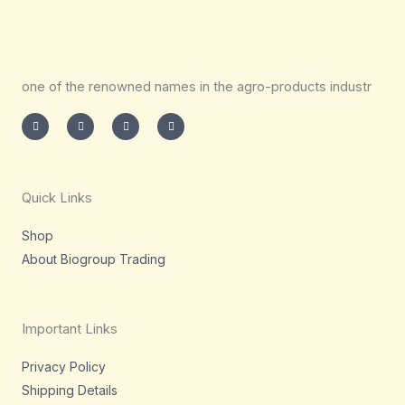
one of the renowned names in the agro-products industr
I
T
L
F
n
w
i
a
s
i
n
c
t
t
k
e
a
t
e
b
g
e
d
o
r
r
i
o
a
n
k
m
-
-
Quick Links
i
f
n
Shop
About Biogroup Trading
Important Links
Privacy Policy
Shipping Details