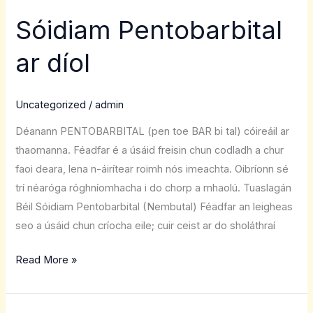
Sóidiam Pentobarbital
Sóidiam
Pentobarbital
ar díol
ar
díol
Uncategorized
/
admin
Déanann PENTOBARBITAL (pen toe BAR bi tal) cóireáil ar
thaomanna. Féadfar é a úsáid freisin chun codladh a chur
faoi deara, lena n-áirítear roimh nós imeachta. Oibríonn sé
trí néaróga róghníomhacha i do chorp a mhaolú. Tuaslagán
Béil Sóidiam Pentobarbital (Nembutal) Féadfar an leigheas
seo a úsáid chun críocha eile; cuir ceist ar do sholáthraí
Read More »