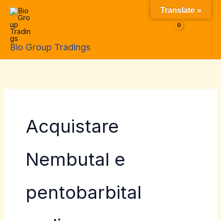
Skip
Translate »
to
$
0.00
content
Bio Group Tradings
Acquistare
Nembutal e
pentobarbital