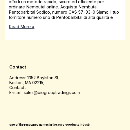
offrirti un metodo rapido, sicuro ed efficiente per
ordinare Nembutal online. Acquista Nembutal,
Pentobarbital Sodico, numero CAS 57-33-0 Siamo il tuo
fornitore numero uno di Pentobarbital di alta qualità e
Read More »
Contact
Address: 1352 Boylston St,
Boston, MA 02215,
Contact :
E-mail : sales@biogrouptradings.com
one of the renowned names in the agro-products industr