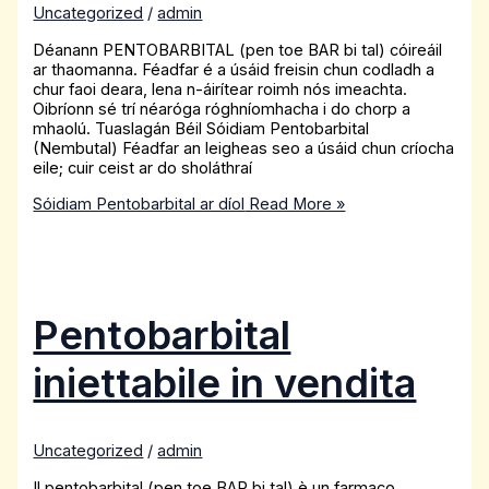
Uncategorized
/
admin
Déanann PENTOBARBITAL (pen toe BAR bi tal) cóireáil
ar thaomanna. Féadfar é a úsáid freisin chun codladh a
chur faoi deara, lena n-áirítear roimh nós imeachta.
Oibríonn sé trí néaróga róghníomhacha i do chorp a
mhaolú. Tuaslagán Béil Sóidiam Pentobarbital
(Nembutal) Féadfar an leigheas seo a úsáid chun críocha
eile; cuir ceist ar do sholáthraí
Sóidiam Pentobarbital ar díol
Read More »
Pentobarbital
iniettabile in vendita
Uncategorized
/
admin
Il pentobarbital (pen toe BAR bi tal) è un farmaco