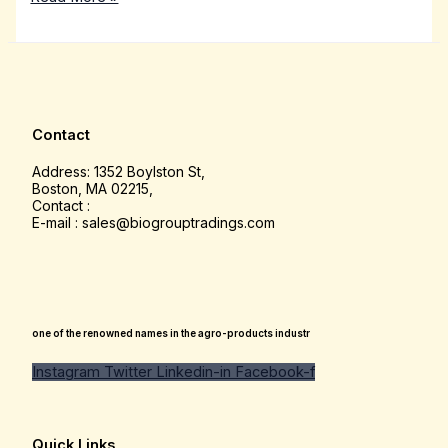
Contact
Address: 1352 Boylston St,
Boston, MA 02215,
Contact :
E-mail : sales@biogrouptradings.com
one of the renowned names in the agro-products industr
Instagram
Twitter
Linkedin-in
Facebook-f
Quick Links