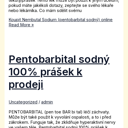
tekutý/prášek Tento lék může být použit k jiným účelům;
pokud máte jakékoli dotazy, zeptejte se svého lékaře
nebo lékárníka. Co mám sdělit svému
Koupit Nembutal Sodium (pentobarbital sodný) online
Read More »
Pentobarbital sodný
100% prášek k
prodeji
Uncategorized
/
admin
PENTOBARBITAL (pen toe BAR bi tal) léčí záchvaty.
Může být také použit k vyvolání ospalosti, a to i před
zákrokem. Funguje tak, že zklidňuje hyperaktivní nervy
ve vašem těle. Pentobarbital sodný 100% prášek k