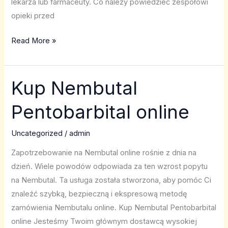
lekarza lub farmaceuty. Co należy powiedzieć zespołowi
opieki przed
Read More »
Kup Nembutal
Kup
Nembutal
Pentobarbital online
Pentobarbital
online
Uncategorized
/
admin
Zapotrzebowanie na Nembutal online rośnie z dnia na
dzień. Wiele powodów odpowiada za ten wzrost popytu
na Nembutal. Ta usługa została stworzona, aby pomóc Ci
znaleźć szybką, bezpieczną i ekspresową metodę
zamówienia Nembutalu online. Kup Nembutal Pentobarbital
online Jesteśmy Twoim głównym dostawcą wysokiej