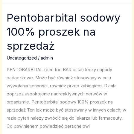
Pentobarbital sodowy
Pentobarbital
sodowy
100% proszek na
100%
proszek
sprzedaż
na
sprzedaż
Uncategorized
/
admin
PENTOBARBITAL (pen toe BAR bi tal) leczy napady
padaczkowe. Może być również stosowany w celu
wywołania senności, również przed zabiegiem. Działa
poprzez uspokojenie nadreaktywnych nerwów w
organizmie. Pentobarbital sodowy 100% proszek na
sprzedaż Ten lek może być stosowany w innych celach; w
razie pytań należy zwrócić się do lekarza lub farmaceuty.
Co powinienem powiedzieć personelowi