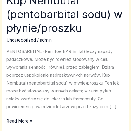
Kup Nembutal
Nembutal
(pentobarbital sodu) w
(pentobarbital
sodu)
płynie/proszku
w
płynie/proszku
Uncategorized
/
admin
PENTOBARBITAL (Pen Toe BAR Bi Tal) leczy napady
padaczkowe. Może być również stosowany w celu
wywołania senności, również przed zabiegiem. Działa
poprzez uspokojenie nadreaktywnych nerwów. Kup
Nembutal (pentobarbital sodu) w płynie/proszku Ten lek
może być stosowany w innych celach; w razie pytań
należy zwrócić się do lekarza lub farmaceuty. Co
powinienem powiedzieć lekarzowi przed zażyciem […]
Read More »