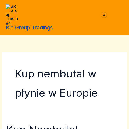
Skip
to
$
0.00
content
Bio Group Tradings
Kup nembutal w
płynie w Europie
Kup