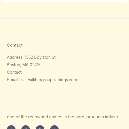
Contact
Address: 1352 Boylston St,
Boston, MA 02215,
Contact :
E-mail : sales@biogrouptradings.com
one of the renowned names in the agro-products industr
I
T
L
F
n
w
i
a