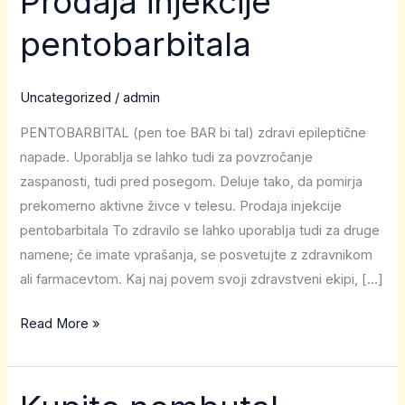
Prodaja injekcije
injekcije
pentobarbitala
pentobarbitala
Uncategorized
/
admin
PENTOBARBITAL (pen toe BAR bi tal) zdravi epileptične
napade. Uporablja se lahko tudi za povzročanje
zaspanosti, tudi pred posegom. Deluje tako, da pomirja
prekomerno aktivne živce v telesu. Prodaja injekcije
pentobarbitala To zdravilo se lahko uporablja tudi za druge
namene; če imate vprašanja, se posvetujte z zdravnikom
ali farmacevtom. Kaj naj povem svoji zdravstveni ekipi, […]
Read More »
Kupite