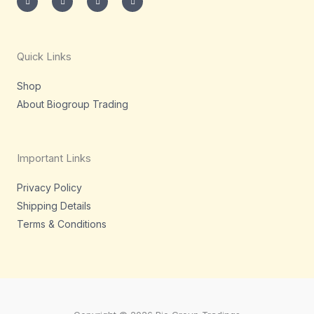
s
i
n
c
t
t
k
e
a
t
e
b
g
e
d
o
r
r
i
o
a
n
k
m
-
-
Quick Links
i
f
n
Shop
About Biogroup Trading
Important Links
Privacy Policy
Shipping Details
Terms & Conditions