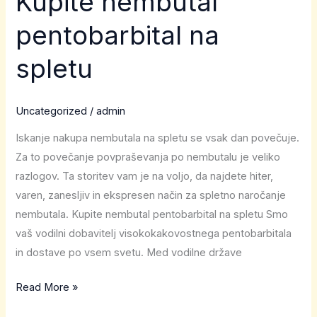
Kupite nembutal
nembutal
pentobarbital na
pentobarbital
na
spletu
spletu
Uncategorized
/
admin
Iskanje nakupa nembutala na spletu se vsak dan povečuje.
Za to povečanje povpraševanja po nembutalu je veliko
razlogov. Ta storitev vam je na voljo, da najdete hiter,
varen, zanesljiv in ekspresen način za spletno naročanje
nembutala. Kupite nembutal pentobarbital na spletu Smo
vaš vodilni dobavitelj visokokakovostnega pentobarbitala
in dostave po vsem svetu. Med vodilne države
Read More »