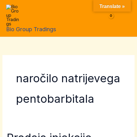
Skip
Translate »
to
$
0.00
content
Bio Group Tradings
naročilo natrijevega
pentobarbitala
Prodaja