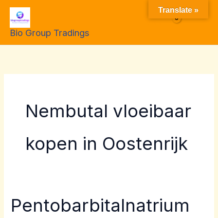
Skip
Translate »
to
$
0.00
Bio Group Tradings
content
Nembutal vloeibaar
kopen in Oostenrijk
Pentobarbitalnatrium
Pentobarbitalnatrium
100%