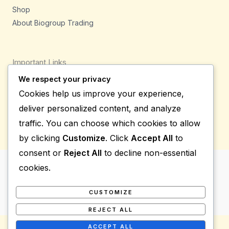
Shop
About Biogroup Trading
Important Links
We respect your privacy
Privacy Policy
Cookies help us improve your experience,
Shipping Details
deliver personalized content, and analyze
Terms & Conditions
traffic. You can choose which cookies to allow
by clicking
Customize
. Click
Accept All
to
consent or
Reject All
to decline non-essential
cookies.
Copyright © 2026 Bio Group Tradings
Powered by Bio Group Tradings
CUSTOMIZE
REJECT ALL
ACCEPT ALL