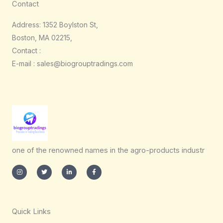
Contact
Address: 1352 Boylston St,
Boston, MA 02215,
Contact :
E-mail : sales@biogrouptradings.com
one of the renowned names in the agro-products industr
I
T
L
F
n
w
i
a
s
i
n
c
t
t
k
e
a
t
e
b
g
e
d
o
r
r
i
o
a
n
k
m
-
-
Quick Links
i
f
n