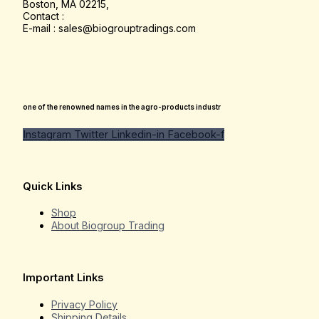
Boston, MA 02215,
Contact :
E-mail : sales@biogrouptradings.com
one of the renowned names in the agro-products industr
Instagram
Twitter
Linkedin-in
Facebook-f
Quick Links
Shop
About Biogroup Trading
Important Links
Privacy Policy
Shipping Details