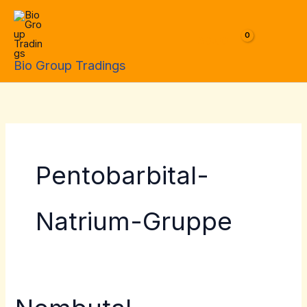
Skip
to
$
0.00
content
Bio Group Tradings
Pentobarbital-
Natrium-Gruppe
Nembutal