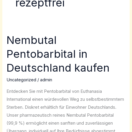
rezeptfrei
Nembutal
Nembutal
Pentobarbital
Pentobarbital in
in
Deutschland
Deutschland kaufen
kaufen
Uncategorized
/
admin
Entdecken Sie mit Pentobarbital von Euthanasia
International einen würdevollen Weg zu selbstbestimmtem
Sterben. Diskret erhältlich für Einwohner Deutschlands.
Unser pharmazeutisch reines Nembutal Pentobarbital
(99,9 %) ermöglicht einen sanften und zuverlässigen
Übergang, individuell auf Ihre Bedürfnisse abgestimmt.