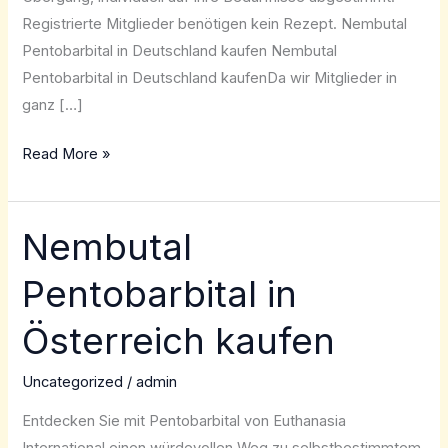
Registrierte Mitglieder benötigen kein Rezept. Nembutal
Pentobarbital in Deutschland kaufen Nembutal
Pentobarbital in Deutschland kaufenDa wir Mitglieder in
ganz […]
Read More »
Nembutal
Nembutal
Pentobarbital
Pentobarbital in
in
Österreich
Österreich kaufen
kaufen
Uncategorized
/
admin
Entdecken Sie mit Pentobarbital von Euthanasia
International einen würdevollen Weg zu selbstbestimmtem