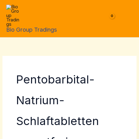
Skip
to
$
0.00
content
Bio Group Tradings
Pentobarbital-
Natrium-
Schlaftabletten