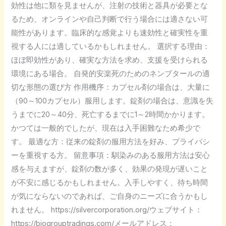
効性は他に類を見ませんが、注射の技術と器具が必要とな
るため、オンラインや自己判断で行う場合には適さない可
能性があります。臨床的な感覚よりも速効性と確実性を重
視する人には適しているかもしれません。 選択する理由：
ほぼ即効性があり、確実な方法を求め、支援を受けられる
環境にある場合。 自発的安楽死のためのネンブタールの適
切な形態の選び方 作用機序：カプセル剤の場合は、大量に
（90～100カプセル）服用します。錠剤の場合は、意識を失
うまでに20～40分、死亡するまでに1～2時間かかります。
かつては一般的でしたが、現在は入手困難なため希少で
す。 最適な方：従来の錠剤の服用方法を好み、プライバシ
ーを重視する方。 留意事項：馴染みのある服用方法は安心
感を与えますが、錠剤の数が多く、効果の発現が遅いこと
が不安に感じるかもしれません。入手しやすく、待ち時間
が気にならないのであれば、ご自身のニーズに合うかもし
れません。 https://silvercorporation.org/ウェブサイト：
https://biogrouptradings.com/メールアドレス：