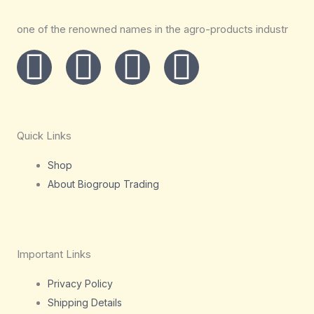
one of the renowned names in the agro-products industr
I
T
L
F
n
w
i
a
s
i
n
c
Quick Links
t
t
k
e
Shop
About Biogroup Trading
a
t
e
b
g
e
d
o
Important Links
r
r
i
o
Privacy Policy
a
n
k
Shipping Details