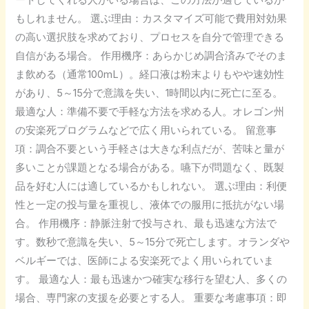
ートしてくれる人がいる場合は、この方法が適しているか
もしれません。 選ぶ理由：カスタマイズ可能で費用対効果
の高い選択肢を求めており、プロセスを自分で管理できる
自信がある場合。 作用機序：あらかじめ調合済みでそのま
ま飲める（通常100mL）。経口液は粉末よりもやや速効性
があり、5～15分で意識を失い、1時間以内に死亡に至る。
最適な人：準備不要で手軽な方法を求める人。オレゴン州
の安楽死プログラムなどで広く用いられている。 留意事
項：調合不要という手軽さは大きな利点だが、苦味と量が
多いことが課題となる場合がある。嚥下が問題なく、既製
品を好む人には適しているかもしれない。 選ぶ理由：利便
性と一定の投与量を重視し、液体での服用に抵抗がない場
合。 作用機序：静脈注射で投与され、最も迅速な方法で
す。数秒で意識を失い、5～15分で死亡します。オランダや
ベルギーでは、医師による安楽死でよく用いられていま
す。 最適な人：最も迅速かつ確実な移行を望む人、多くの
場合、専門家の支援を必要とする人。 重要な考慮事項：即