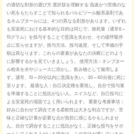
剤
の適切な剤形の選び方 選択肢を理解する 迅速かつ苦痛のな
形
い死をもたらすことで知られるバルビツール酸系薬剤であ
の
るネムブタールには、4つの異なる剤形があります。いずれ
選
も安楽死における基本的な目的は同じで、致死量（通常6～
び
15グラム）を投与することで意識を失わせ、その後呼吸停
方
止に至らせますが、投与方法、投与速度、そして準備の手
順は異なります。これらの要素があなたの決断にどのよう
に影響するかを見ていきましょう。 使用方法：ネンブター
ル粉末を水やジュースに溶かし、飲み物として服用しま
す。通常、10～20分以内に意識を失い、30～60分後に死に
至ります。 最適な人：自己決定権を重視し、自分で投与量
を準備することに抵抗がない人。スイスなど、自己投与に
よる安楽死の場面でよく用いられます。 重要な考慮事項：
好みに合わせて調合できる柔軟性は大きな利点ですが、苦
味と正確な計量が必要な点が負担に感じるかもしれませ
ん。自分で調合することに抵抗がなく、正確な投与をサポ