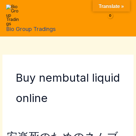
Skip
Translate »
to
$
0.00
content
Bio Group Tradings
Buy nembutal liquid
online
安