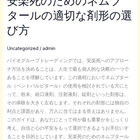
安楽死のためのネムブ
楽
タールの適切な剤形の選
死
の
び方
た
め
の
Uncategorized
/
admin
ネ
バイオグループトレーディングでは、安楽死へのアプロー
ム
チ方法を決めることは、人生で最も個人的な決断の一つで
ブ
あることを理解しています。この過程においてネムブター
タ
ル（ペントバルビタール）の使用を検討されている方にと
ー
って、粉末、経口液剤、注射液剤、錠剤といった剤形は、
ル
その体験を大きく左右します。それぞれの剤形には独自の
の
利点と課題があり、万人に当てはまる答えはありません。
適
このガイドは、あなたにとって何が最も重要かをじっくり
切
考え、自信と心の平安をもって選択できるようお手伝いす
な
ることを目的としています。安楽死のためのネムブタール