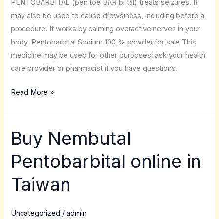
PENTOBARBITAL (pen toe BAR bi tal) treats seizures. It
sale
may also be used to cause drowsiness, including before a
procedure. It works by calming overactive nerves in your
body. Pentobarbital Sodium 100 % powder for sale This
medicine may be used for other purposes; ask your health
care provider or pharmacist if you have questions.
Read More »
Buy Nembutal
Buy
Nembutal
Pentobarbital online in
Pentobarbital
online
Taiwan
in
Taiwan
Uncategorized
/
admin