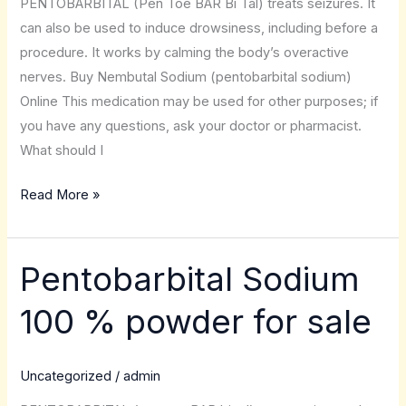
PENTOBARBITAL (Pen Toe BAR Bi Tal) treats seizures. It
can also be used to induce drowsiness, including before a
procedure. It works by calming the body’s overactive
nerves. Buy Nembutal Sodium (pentobarbital sodium)
Online This medication may be used for other purposes; if
you have any questions, ask your doctor or pharmacist.
What should I
Read More »
Pentobarbital Sodium
Pentobarbital
Sodium
100 % powder for sale
100
%
powder
Uncategorized
/
admin
for