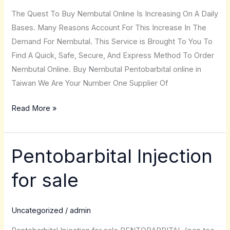
The Quest To Buy Nembutal Online Is Increasing On A Daily
Bases. Many Reasons Account For This Increase In The
Demand For Nembutal. This Service is Brought To You To
Find A Quick, Safe, Secure, And Express Method To Order
Nembutal Online. Buy Nembutal Pentobarbital online in
Taiwan We Are Your Number One Supplier Of
Read More »
Pentobarbital Injection
Pentobarbital
Injection
for sale
for
sale
Uncategorized
/
admin