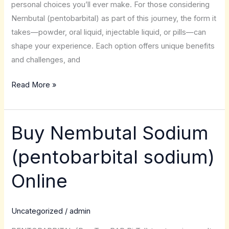
personal choices you’ll ever make. For those considering
Nembutal (pentobarbital) as part of this journey, the form it
takes—powder, oral liquid, injectable liquid, or pills—can
shape your experience. Each option offers unique benefits
and challenges, and
Read More »
Buy Nembutal Sodium
Buy
Nembutal
(pentobarbital sodium)
Sodium
(pentobarbital
Online
sodium)
Online
Uncategorized
/
admin