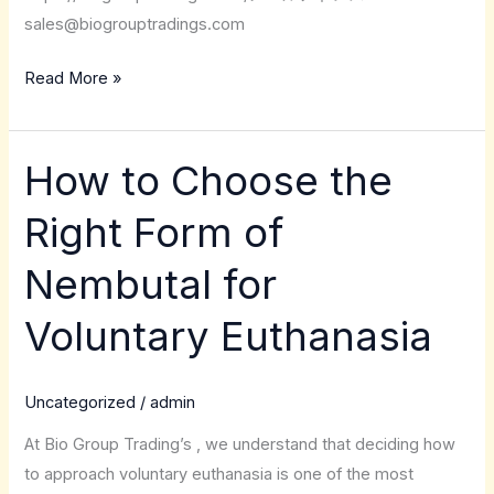
sales@biogrouptradings.com
Read More »
How to Choose the
How
to
Right Form of
Choose
the
Nembutal for
Right
Form
Voluntary Euthanasia
of
Nembutal
Uncategorized
/
admin
for
Voluntary
At Bio Group Trading’s , we understand that deciding how
Euthanasia
to approach voluntary euthanasia is one of the most