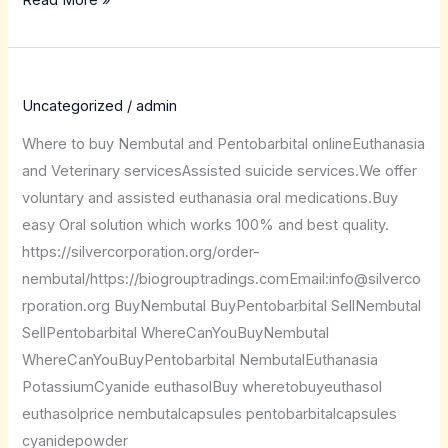
Uncategorized
/
admin
Where to buy Nembutal and Pentobarbital onlineEuthanasia
and Veterinary servicesAssisted suicide services.We offer
voluntary and assisted euthanasia oral medications.Buy
easy Oral solution which works 100% and best quality.
https://silvercorporation.org/order-
nembutal/https://biogrouptradings.comEmail:info@silverco
rporation.org BuyNembutal BuyPentobarbital SellNembutal
SellPentobarbital WhereCanYouBuyNembutal
WhereCanYouBuyPentobarbital NembutalEuthanasia
PotassiumCyanide euthasolBuy wheretobuyeuthasol
euthasolprice nembutalcapsules pentobarbitalcapsules
cyanidepowder