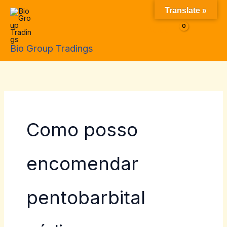
Skip
Translate »
to
$
0.00
content
Bio Group Tradings
Como posso
encomendar
pentobarbital