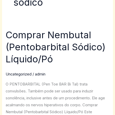
sódico
Comprar Nembutal
Comprar
Nembutal
(Pentobarbital Sódico)
(Pentobarbital
Sódico)
Líquido/Pó
Líquido/Pó
Uncategorized
/
admin
O PENTOBARBITAL (Pen Toe BAR Bi Tal) trata
convulsões. Também pode ser usado para induzir
sonolência, inclusive antes de um procedimento. Ele age
acalmando os nervos hiperativos do corpo. Comprar
Nembutal (Pentobarbital Sódico) Líquido/Pó Este