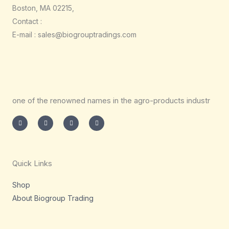
Boston, MA 02215,
Contact :
E-mail : sales@biogrouptradings.com
one of the renowned names in the agro-products industr
I
T
L
F
n
w
i
a
s
i
n
c
t
t
k
e
a
t
e
b
g
e
d
o
r
r
i
o
a
n
k
m
-
-
Quick Links
i
f
n
Shop
About Biogroup Trading