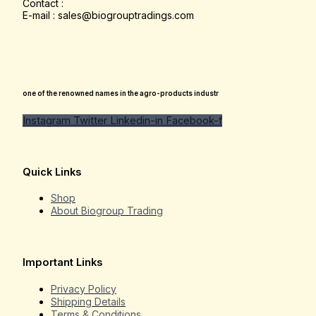
Contact :
E-mail : sales@biogrouptradings.com
one of the renowned names in the agro-products industr
Instagram
Twitter
Linkedin-in
Facebook-f
Quick Links
Shop
About Biogroup Trading
Important Links
Privacy Policy
Shipping Details
Terms & Conditions