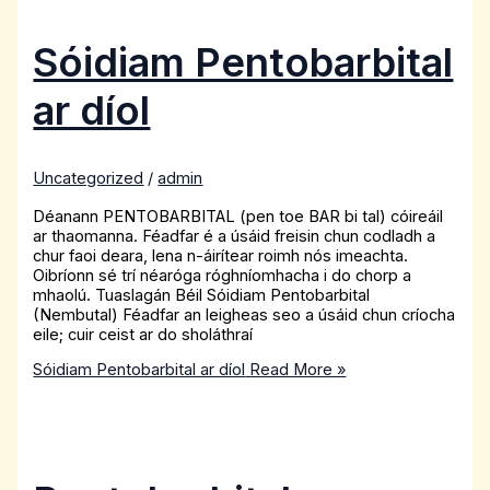
Sóidiam Pentobarbital
ar díol
Uncategorized
/
admin
Déanann PENTOBARBITAL (pen toe BAR bi tal) cóireáil
ar thaomanna. Féadfar é a úsáid freisin chun codladh a
chur faoi deara, lena n-áirítear roimh nós imeachta.
Oibríonn sé trí néaróga róghníomhacha i do chorp a
mhaolú. Tuaslagán Béil Sóidiam Pentobarbital
(Nembutal) Féadfar an leigheas seo a úsáid chun críocha
eile; cuir ceist ar do sholáthraí
Sóidiam Pentobarbital ar díol
Read More »