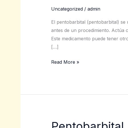
100
Uncategorized
/
admin
%
en
El pentobarbital (pentobarbital) se
polvo
antes de un procedimiento. Actúa c
a
Este medicamento puede tener otro
la
[…]
venta
Read More »
Pentobarbital 
Pentobarbital