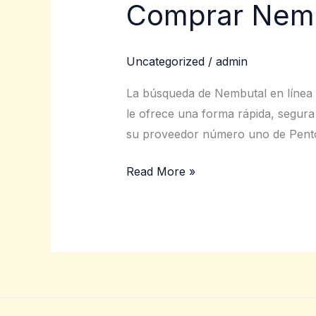
Comprar Nembu
Comprar
Nembutal
(Pentobarbital)
Uncategorized
/
admin
en
línea
La búsqueda de Nembutal en línea a
le ofrece una forma rápida, segur
su proveedor número uno de Pentoba
Read More »