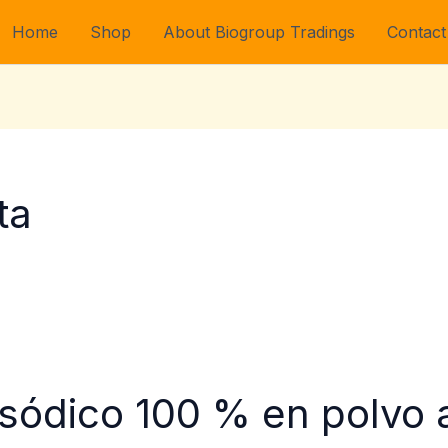
Home
Shop
About Biogroup Tradings
Contact
ta
 sódico 100 % en polvo a