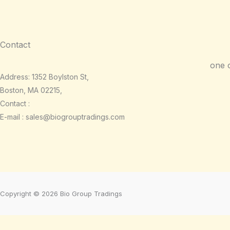
Contact
one 
Address: 1352 Boylston St,
Boston, MA 02215,
Contact :
E-mail : sales@biogrouptradings.com
Copyright © 2026 Bio Group Tradings