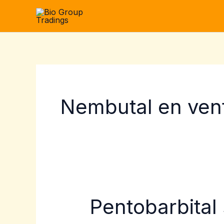
Skip
to
content
Nembutal en ven
Pentobarbital
Pentobarbital
sódico