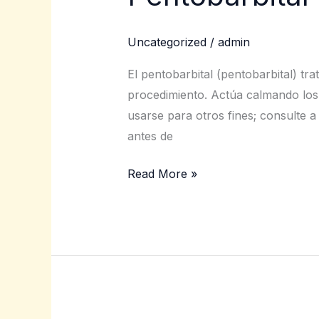
Inyectable
a
Uncategorized
/
admin
la
Venta
El pentobarbital (pentobarbital) tr
procedimiento. Actúa calmando los 
usarse para otros fines; consulte 
antes de
Read More »