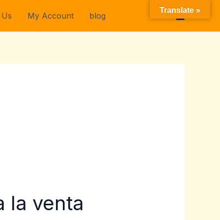
Translate »
 Us
My Account
blog
$
0.00
 la venta