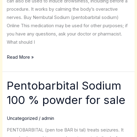
can also be used to induce drowsiness, including before a
procedure. It works by calming the body’s overactive
nerves. Buy Nembutal Sodium (pentobarbital sodium)
Online This medication may be used for other purposes; if
you have any questions, ask your doctor or pharmacist.
What should I
Read More »
Pentobarbital Sodium
Pentobarbital
Sodium
100 % powder for sale
100
%
powder
Uncategorized
/
admin
for
PENTOBARBITAL (pen toe BAR bi tal) treats seizures. It
sale