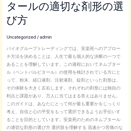
タールの適切な剤形の選
死
の
び方
た
め
の
Uncategorized
/
admin
ネ
バイオグループトレーディングでは、安楽死へのアプロー
ム
チ方法を決めることは、人生で最も個人的な決断の一つで
ブ
あることを理解しています。この過程においてネムブター
タ
ル（ペントバルビタール）の使用を検討されている方にと
ー
って、粉末、経口液剤、注射液剤、錠剤といった剤形は、
ル
その体験を大きく左右します。それぞれの剤形には独自の
の
利点と課題があり、万人に当てはまる答えはありません。
適
このガイドは、あなたにとって何が最も重要かをじっくり
切
考え、自信と心の平安をもって選択できるようお手伝いす
な
ることを目的としています。安楽死のためのネムブタール
剤
の適切な剤形の選び方 選択肢を理解する 迅速かつ苦痛のな