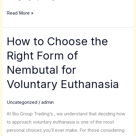
Read More »
How to Choose the
How
to
Right Form of
Choose
the
Nembutal for
Right
Form
Voluntary Euthanasia
of
Nembutal
Uncategorized
/
admin
for
Voluntary
At Bio Group Trading’s , we understand that deciding how
Euthanasia
to approach voluntary euthanasia is one of the most
personal choices you’ll ever make. For those considering