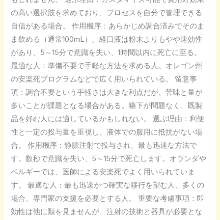
の高い選択肢を求めており、プロセスを自分で管理できる
自信がある場合。 作用機序：あらかじめ調合済みでそのま
ま飲める（通常100mL）。経口液は粉末よりもやや速効性
があり、5～15分で意識を失い、1時間以内に死亡に至る。
最適な人：準備不要で手軽な方法を求める人。オレゴン州
の安楽死プログラムなどで広く用いられている。 留意事
項：調合不要という手軽さは大きな利点だが、苦味と量が
多いことが課題となる場合がある。嚥下が問題なく、既製
品を好む人には適しているかもしれない。 選ぶ理由：利便
性と一定の投与量を重視し、液体での服用に抵抗がない場
合。 作用機序：静脈注射で投与され、最も迅速な方法で
す。数秒で意識を失い、5～15分で死亡します。オランダや
ベルギーでは、医師による安楽死でよく用いられていま
す。 最適な人：最も迅速かつ確実な移行を望む人、多くの
場合、専門家の支援を必要とする人。 重要な考慮事項：即
効性は他に類を見ませんが、注射の技術と器具が必要とな