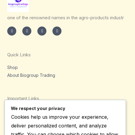
one of the renowned names in the agro-products industr
I
T
L
F
n
w
i
a
s
i
n
c
t
t
k
e
a
t
e
b
g
e
d
o
r
r
i
o
a
n
k
m
-
-
Quick Links
i
f
n
Shop
About Biogroup Trading
Important Links
We respect your privacy
Privacy Policy
Cookies help us improve your experience,
Shipping Details
deliver personalized content, and analyze
Terms & Conditions
traffic. You can choose which cookies to allow