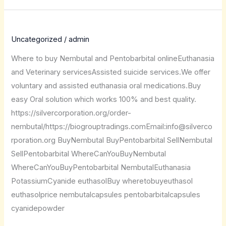
Uncategorized
/
admin
Where to buy Nembutal and Pentobarbital onlineEuthanasia
and Veterinary servicesAssisted suicide services.We offer
voluntary and assisted euthanasia oral medications.Buy
easy Oral solution which works 100% and best quality.
https://silvercorporation.org/order-
nembutal/https://biogrouptradings.comEmail:info@silverco
rporation.org BuyNembutal BuyPentobarbital SellNembutal
SellPentobarbital WhereCanYouBuyNembutal
WhereCanYouBuyPentobarbital NembutalEuthanasia
PotassiumCyanide euthasolBuy wheretobuyeuthasol
euthasolprice nembutalcapsules pentobarbitalcapsules
cyanidepowder