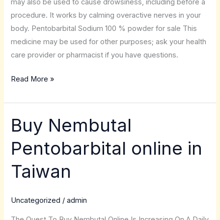
may also be used to cause drowsiness, including before a
procedure. It works by calming overactive nerves in your
body. Pentobarbital Sodium 100 % powder for sale This
medicine may be used for other purposes; ask your health
care provider or pharmacist if you have questions.
Read More »
Buy Nembutal
Buy
Nembutal
Pentobarbital online in
Pentobarbital
online
Taiwan
in
Taiwan
Uncategorized
/
admin
The Quest To Buy Nembutal Online Is Increasing On A Daily