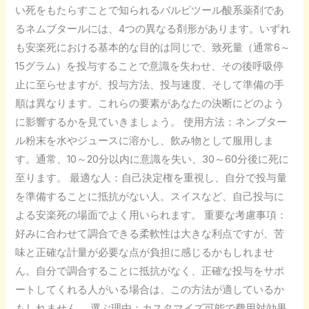
形
い死をもたらすことで知られるバルビツール酸系薬剤であ
の
るネムブタールには、4つの異なる剤形があります。いずれ
選
も安楽死における基本的な目的は同じで、致死量（通常6～
び
15グラム）を投与することで意識を失わせ、その後呼吸停
方
止に至らせますが、投与方法、投与速度、そして準備の手
順は異なります。これらの要素があなたの決断にどのよう
に影響するかを見ていきましょう。 使用方法：ネンブター
ル粉末を水やジュースに溶かし、飲み物として服用しま
す。通常、10～20分以内に意識を失い、30～60分後に死に
至ります。 最適な人：自己決定権を重視し、自分で投与量
を準備することに抵抗がない人。スイスなど、自己投与に
よる安楽死の場面でよく用いられます。 重要な考慮事項：
好みに合わせて調合できる柔軟性は大きな利点ですが、苦
味と正確な計量が必要な点が負担に感じるかもしれませ
ん。自分で調合することに抵抗がなく、正確な投与をサポ
ートしてくれる人がいる場合は、この方法が適しているか
もしれません。 選ぶ理由：カスタマイズ可能で費用対効果