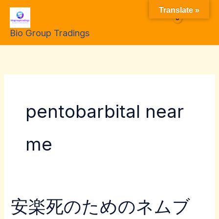
Skip
Translate »
to
$
0.00
Bio Group Tradings
content
pentobarbital near
me
安楽死のためのネムブ
安
楽