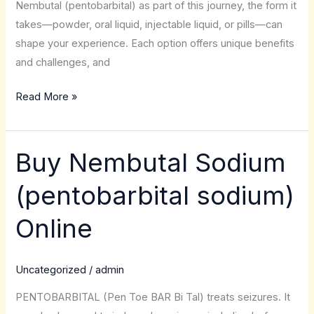
Nembutal (pentobarbital) as part of this journey, the form it
takes—powder, oral liquid, injectable liquid, or pills—can
shape your experience. Each option offers unique benefits
and challenges, and
Read More »
Buy Nembutal Sodium
Buy
Nembutal
(pentobarbital sodium)
Sodium
(pentobarbital
Online
sodium)
Online
Uncategorized
/
admin
PENTOBARBITAL (Pen Toe BAR Bi Tal) treats seizures. It