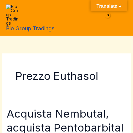
Skip
Translate »
to
$
0.00
content
Bio Group Tradings
Prezzo Euthasol
Acquista Nembutal,
Acquista
Nembutal,
acquista Pentobarbital
acquista