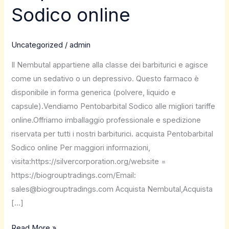
Pentobarbital
Sodico online
Sodico
online
Uncategorized
/
admin
Il Nembutal appartiene alla classe dei barbiturici e agisce
come un sedativo o un depressivo. Questo farmaco è
disponibile in forma generica (polvere, liquido e
capsule).Vendiamo Pentobarbital Sodico alle migliori tariffe
online.Offriamo imballaggio professionale e spedizione
riservata per tutti i nostri barbiturici. acquista Pentobarbital
Sodico online Per maggiori informazioni,
visita:https://silvercorporation.org/website =
https://biogrouptradings.com/Email:
sales@biogrouptradings.com Acquista Nembutal,Acquista
[…]
Read More »