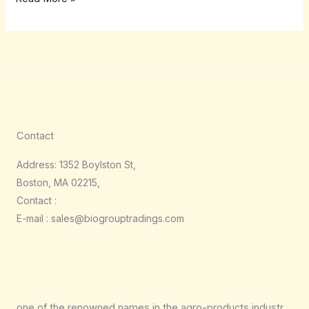
Contact
Address: 1352 Boylston St,
Boston, MA 02215,
Contact :
E-mail : sales@biogrouptradings.com
one of the renowned names in the agro-products industr