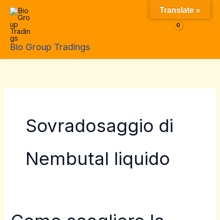
Skip
Translate »
to
$
0.00
content
Bio Group Tradings
Sovradosaggio di
Nembutal liquido
Come