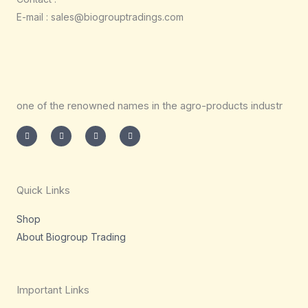
E-mail : sales@biogrouptradings.com
one of the renowned names in the agro-products industr
I
T
L
F
n
w
i
a
s
i
n
c
t
t
k
e
a
t
e
b
g
e
d
o
r
r
i
o
a
n
k
m
-
-
Quick Links
i
f
n
Shop
About Biogroup Trading
Important Links