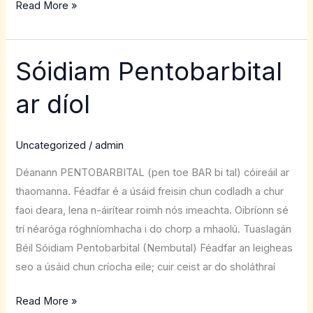
Read More »
Sóidiam Pentobarbital
Sóidiam
Pentobarbital
ar díol
ar
díol
Uncategorized
/
admin
Déanann PENTOBARBITAL (pen toe BAR bi tal) cóireáil ar
thaomanna. Féadfar é a úsáid freisin chun codladh a chur
faoi deara, lena n-áirítear roimh nós imeachta. Oibríonn sé
trí néaróga róghníomhacha i do chorp a mhaolú. Tuaslagán
Béil Sóidiam Pentobarbital (Nembutal) Féadfar an leigheas
seo a úsáid chun críocha eile; cuir ceist ar do sholáthraí
Read More »