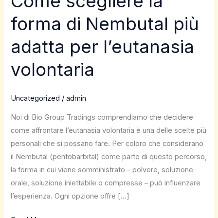
Come scegliere la
scegliere
forma di Nembutal più
la
forma
adatta per l’eutanasia
di
Nembutal
volontaria
più
adatta
Uncategorized
/
admin
per
l’eutanasia
Noi di Bio Group Tradings comprendiamo che decidere
volontaria
come affrontare l’eutanasia volontaria è una delle scelte più
personali che si possano fare. Per coloro che considerano
il Nembutal (pentobarbital) come parte di questo percorso,
la forma in cui viene somministrato – polvere, soluzione
orale, soluzione iniettabile o compresse – può influenzare
l’esperienza. Ogni opzione offre […]