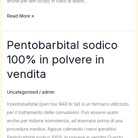
anche per altri scopi; in caso di dubbi,
Read More »
Pentobarbital sodico
Pentobarbital
sodico
100% in polvere in
100%
in
vendita
polvere
in
vendita
Uncategorized
/
admin
Il pentobarbital (pen toe BAR bi tal) è un farmaco utilizzato
per il trattamento delle convulsioni. Può essere usato
anche per indurre sonnolenza, ad esempio prima di una
procedura medica. Agisce calmando i nervi iperattivi.
Pentobarbital sodico 100% in polvere in vendita Questo